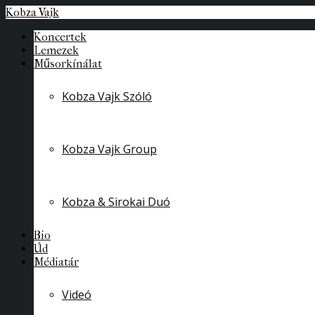
Kobza Vajk
Koncertek
Lemezek
Műsorkínálat
Kobza Vajk Szóló
Kobza Vajk Group
Kobza & Sirokai Duó
Bio
Úd
Médiatár
Videó