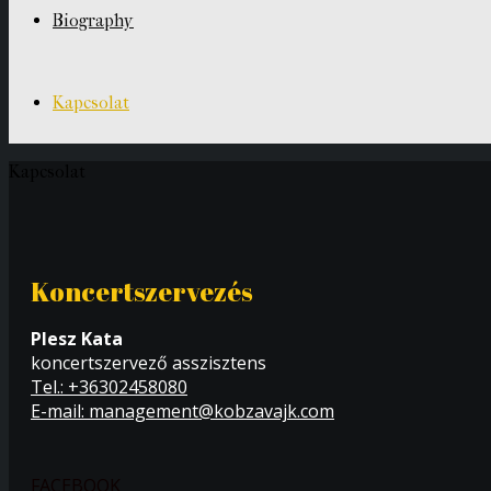
Biography
Kapcsolat
Kapcsolat
Koncertszervezés
Plesz Kata
koncertszervező asszisztens
Tel.: +36302458080
E-mail: management@kobzavajk.com
FACEBOOK