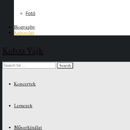
Fotó
Biography
Kapcsolat
Kobza Vajk
Koncertek
Lemezek
Műsorkínálat