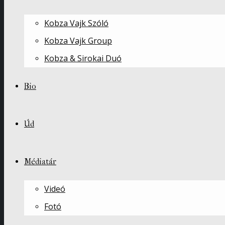
Kobza Vajk Szóló
Kobza Vajk Group
Kobza & Sirokai Duó
Bio
Úd
Médiatár
Videó
Fotó