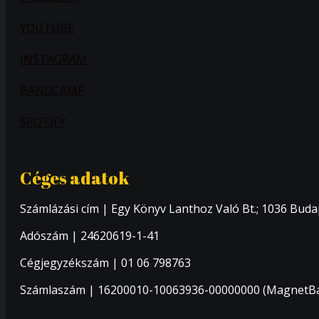
YOUTUBE
INSTAGRAM
BANDCAMP
SPOTIFY
Céges adatok
Számlázási cím | Egy Könyv Lanthoz Való Bt.; 1036 Budape
Adószám | 24620619-1-41
Cégjegyzékszám | 01 06 798763
Számlaszám | 16200010-10063936-00000000 (MagnetB