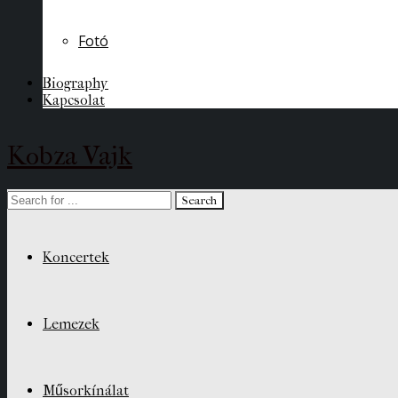
Fotó
Biography
Kapcsolat
Kobza Vajk
Koncertek
Lemezek
Műsorkínálat