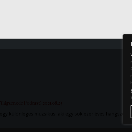
gzenede Podcast) 2021.08.25
egy különleges muzsikus, aki egy sok ezer éves hangszer, 