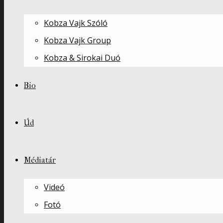
Kobza Vajk Szóló
Kobza Vajk Group
Kobza & Sirokai Duó
Bio
Úd
Médiatár
Videó
Fotó