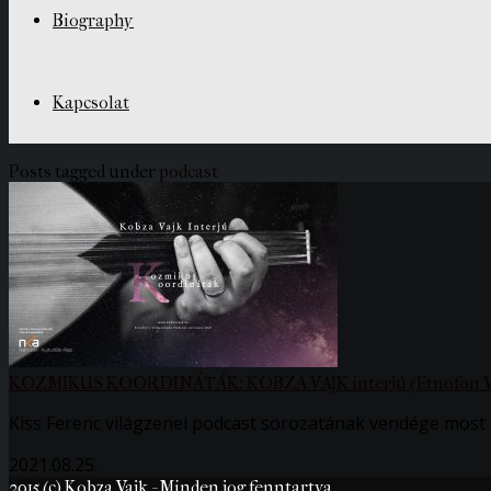
Biography
Kapcsolat
Posts tagged under
podcast
KOZMIKUS KOORDINÁTÁK: KOBZA VAJK interjú (Etnofon Vilá
Kiss Ferenc világzenei podcast sorozatának vendége most 
2021.08.25.
2015 (c) Kobza Vajk - Minden jog fenntartva