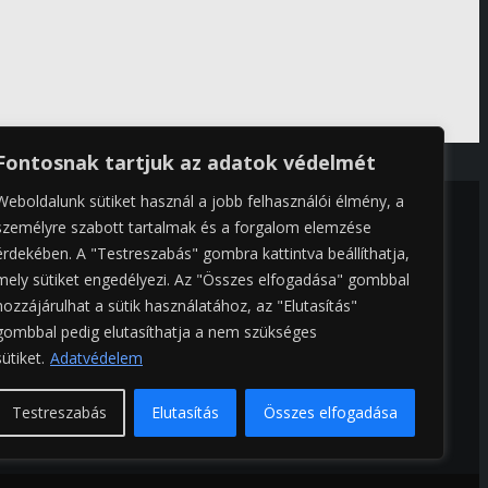
Fontosnak tartjuk az adatok védelmét
Weboldalunk sütiket használ a jobb felhasználói élmény, a
személyre szabott tartalmak és a forgalom elemzése
érdekében. A "Testreszabás" gombra kattintva beállíthatja,
mely sütiket engedélyezi. Az "Összes elfogadása" gombbal
hozzájárulhat a sütik használatához, az "Elutasítás"
gombbal pedig elutasíthatja a nem szükséges
sütiket.
Adatvédelem
Testreszabás
Elutasítás
Összes elfogadása
az úd mestere.