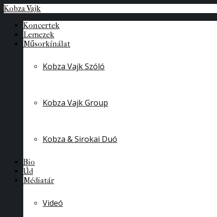
Kobza Vajk
Koncertek
Lemezek
Műsorkínálat
Kobza Vajk Szóló
Kobza Vajk Group
Kobza & Sirokai Duó
Bio
Úd
Médiatár
Videó