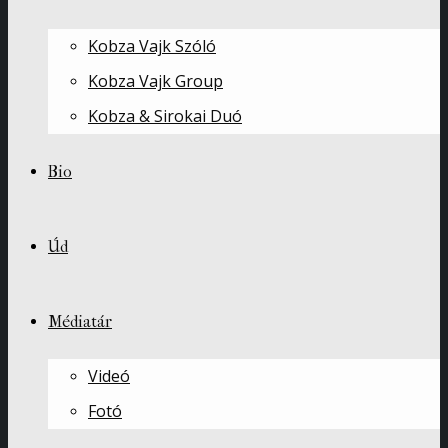
Kobza Vajk Szóló
Kobza Vajk Group
Kobza & Sirokai Duó
Bio
Úd
Médiatár
Videó
Fotó