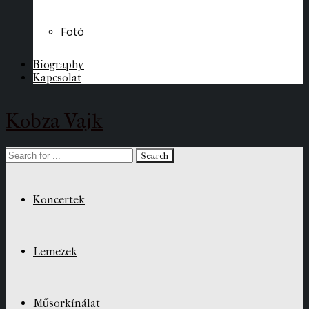
Fotó
Biography
Kapcsolat
Kobza Vajk
Koncertek
Lemezek
Műsorkínálat