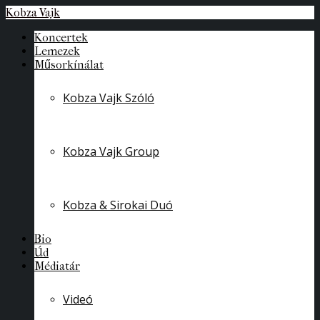
Kobza Vajk
Koncertek
Lemezek
Műsorkínálat
Kobza Vajk Szóló
Kobza Vajk Group
Kobza & Sirokai Duó
Bio
Úd
Médiatár
Videó