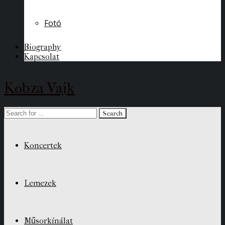
Fotó
Biography
Kapcsolat
Kobza Vajk
Koncertek
Lemezek
Műsorkínálat