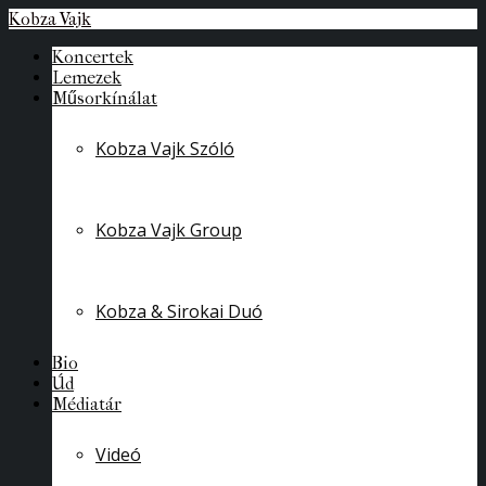
Kobza Vajk
Koncertek
Lemezek
Műsorkínálat
Kobza Vajk Szóló
Kobza Vajk Group
Kobza & Sirokai Duó
Bio
Úd
Médiatár
Videó