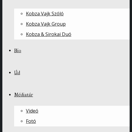
Kobza Vajk Szóló
Kobza Vajk Group
Kobza & Sirokai Duó
Bio
Úd
Médiatár
Videó
Fotó