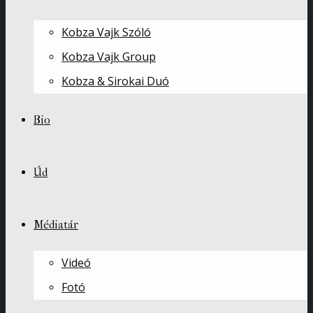
Kobza Vajk Szóló
Kobza Vajk Group
Kobza & Sirokai Duó
Bio
Úd
Médiatár
Videó
Fotó