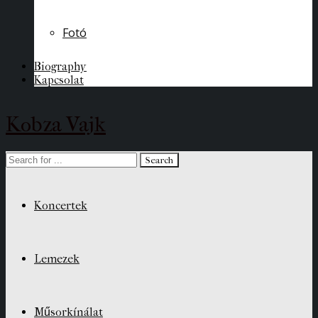
Fotó
Biography
Kapcsolat
Kobza Vajk
Koncertek
Lemezek
Műsorkínálat