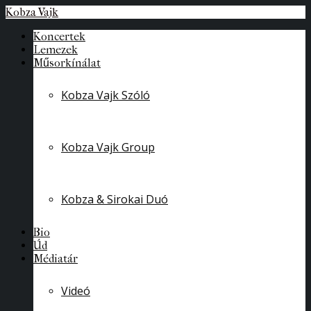
Kobza Vajk
Koncertek
Lemezek
Műsorkínálat
Kobza Vajk Szóló
Kobza Vajk Group
Kobza & Sirokai Duó
Bio
Úd
Médiatár
Videó