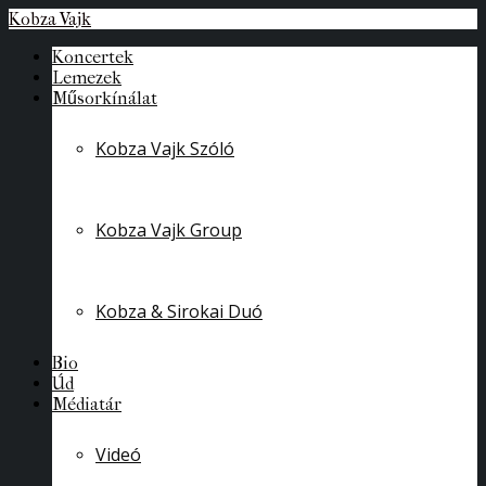
Kobza Vajk
Koncertek
Lemezek
Műsorkínálat
Kobza Vajk Szóló
Kobza Vajk Group
Kobza & Sirokai Duó
Bio
Úd
Médiatár
Videó