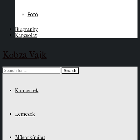
Fotó
Biography
Kapcsolat
Kobza Vajk
Koncertek
Lemezek
Műsorkínálat