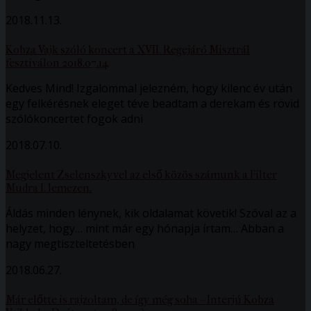
2018.11.13.
Kobza Vajk szóló koncert a XVII. Regejáró Misztrál
fesztiválon 2018.07.14
Kedves Mind! Izgalommal jelezném, hogy kilenc év után
egy felkérésnek eleget téve beadtam a derekam és rövid
szólókoncertet fogok adni
2018.07.10.
Megjelent Zselenszkyvel az első közös számunk a Filter
Mudra I. lemezen.
Áldás minden lénynek, kik oldalamat követik! Szóval az a
helyzet, hogy… mint már egy hónapja írtam… Abban a
nagy megtiszteltetésben
2018.06.27.
Már előtte is rajzoltam, de így még soha – Interjú Kobza