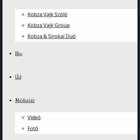
Kobza Vajk Szóló
Kobza Vajk Group
Kobza & Sirokai Duó
Bio
Úd
Médiatár
Videó
Fotó