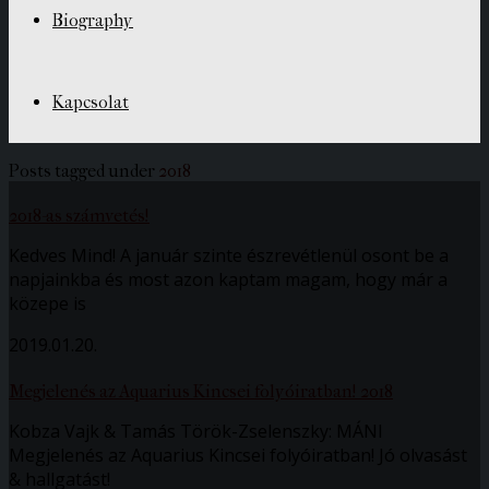
Biography
Kapcsolat
Posts tagged under
2018
2018-as számvetés!
Kedves Mind! A január szinte észrevétlenül osont be a
napjainkba és most azon kaptam magam, hogy már a
közepe is
2019.01.20.
Megjelenés az Aquarius Kincsei folyóiratban! 2018
Kobza Vajk & Tamás Török-Zselenszky: MÁNI
Megjelenés az Aquarius Kincsei folyóiratban! Jó olvasást
& hallgatást!