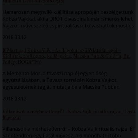
Vajkkal a Drót-on (2018.03.12)
Hamarosan megnyíló kiállítása apropóján beszélgettünk
Kobza Vajkkal, aki a DRÓT olvasóinak már ismerős lehet.
Rajzról, művészetről, spiritualitásról olvashattok most és
2018.03.12.
MMart 44 | Kobza Vajk – A világokat szülő látófa regéi –
Kiállítás. 2018.03.20., kedd 19 óra, Macska Pub & Galéria, Bp.
Fellép: BOGA Trió
A Memento Mori a tavaszi nap-éj egyenlőség
együttállásában, a Tavasz tornácán Kobza Vajkot,
egyesületének tagját mutatja be a Macska Pubban.
2018.03.12.
Villanások a mérhetetlenről – Kobza Vajk rituális rajzai / Drót
Magazin
Villanások a mérhetetlenről – Kobza Vajk rituális rajzai Él
Szentendrén egy fiatal művész, aki mondhatni több