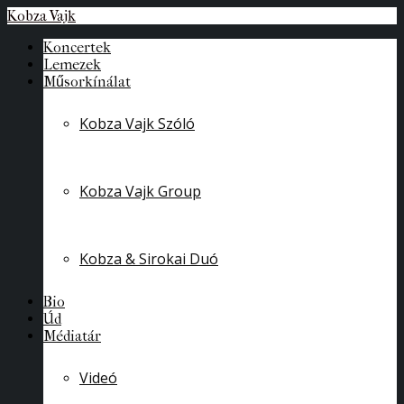
Kobza Vajk
Koncertek
Lemezek
Műsorkínálat
Kobza Vajk Szóló
Kobza Vajk Group
Kobza & Sirokai Duó
Bio
Úd
Médiatár
Videó