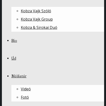
Kobza Vajk Szóló
Kobza Vajk Group
Kobza & Sirokai Duó
Bio
Úd
Médiatár
Videó
Fotó