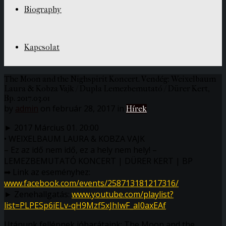
Biography
Kapcsolat
The Moon and the Nighspirit Koncert. Vendég: Weixelbaum
Laura & Kobza Vajk / Dupla Lemezbemutató / Dürer Kert,
Bp. 2017.03.01
by
admin
on február 28, 2017 in
Hírek
► 2017 Március 01. 20:00
• WEIXELBAUM LAURA & KOBZA VAJK
– Ez az idő nem idő, ez a hely nem hely! –
LEMEZBEMUTATÓ KONCERT | DÜRER KERT | BP
➡ Link az eseményhez:
www.facebook.com/events/258713181217316/
► Zenehallgatás:
www.youtube.com/playlist?
list=PLPESp6iELv-qH9Mzf5xJhIwF_aI0axEAf
Utánunk fellépnek jóbarátaink: The Moon and the